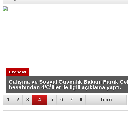
Afrin'e Seydişehir'den Bağış
Ekonomi
4/C Personelin Yılsonu Çıkışları Başladı
1
2
3
4
5
6
7
8
Tümü