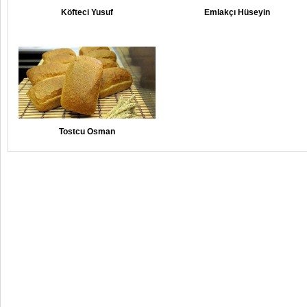
Köfteci Yusuf
Emlakçı Hüseyin
Tostcu Osman