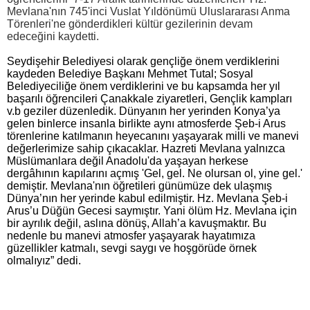
Mevlana'nın 745'inci Vuslat Yıldönümü Uluslararası Anma
Törenleri'ne gönderdikleri kültür gezilerinin devam
edeceğini kaydetti.
Seydişehir Belediyesi olarak gençliğe önem verdiklerini
kaydeden Belediye Başkanı Mehmet Tutal; Sosyal
Belediyeciliğe önem verdiklerini ve bu kapsamda her yıl
başarılı öğrencileri Çanakkale ziyaretleri, Gençlik kampları
v.b geziler düzenledik. Dünyanın her yerinden Konya’ya
gelen binlerce insanla birlikte aynı atmosferde Şeb-i Arus
törenlerine katılmanın heyecanını yaşayarak milli ve manevi
değerlerimize sahip çıkacaklar.
Hazreti Mevlana yalnızca
Müslümanlara değil Anadolu'da yaşayan herkese
dergâhının kapılarını açmış 'Gel, gel. Ne olursan ol, yine gel.'
demiştir. Mevlana'nın öğretileri günümüze dek ulaşmış
Dünya’nın her yerinde kabul edilmiştir. Hz. Mevlana Şeb-i
Arus’u
Düğün Gecesi saymıştır. Yani ölüm Hz. Mevlana için
bir ayrılık değil, aslına dönüş, Allah’a kavuşmaktır. Bu
nedenle bu manevi atmosfer yaşayarak hayatımıza
güzellikler katmalı, sevgi saygı ve hoşgörüde örnek
olmalıyız” dedi.