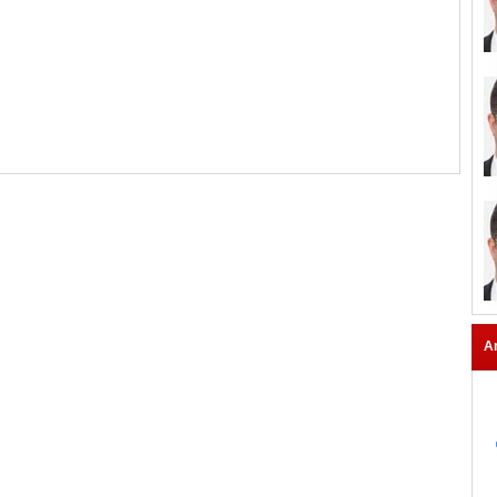
BİRİNCİSİ
A