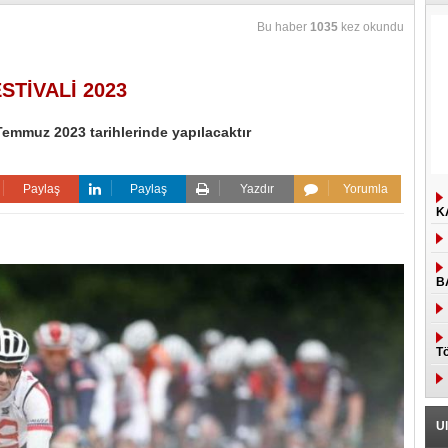
Bu haber
1035
kez okundu
STİVALİ 2023
9 Temmuz 2023 tarihlerinde yapılacaktır
Paylaş
Paylaş
Yazdır
Yorumla
K
B
Tö
Ul