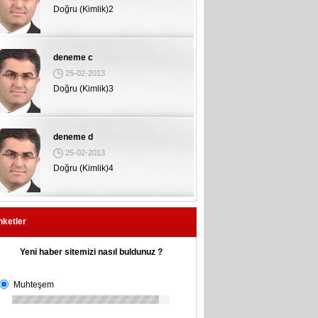
Doğru (Kimlik)3
deneme d
25-02-2013
Doğru (Kimlik)4
deneme e
25-02-2013
Haydi Marmarise
nketler
Yeni haber sitemizi nasıl buldunuz ?
Muhteşem