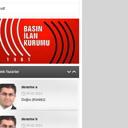
sdf
deneme a
25-02-2013
Doğru (Kimlik)1
ıntı Yazarlar
deneme b
25-02-2013
Doğru (Kimlik)2
deneme c
25-02-2013