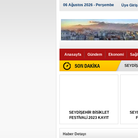
06 Ağustos 2026 - Perşembe
Üye Giriş
Anasayfa
Gündem
Ekonomi
Sağl
SEYDİŞ
SEYDİŞ
Afrin'e
SEYDİŞEHİR BİSİKLET
SEYD
FESTİVALİ 2023 KAYIT
F
Haber Detayı