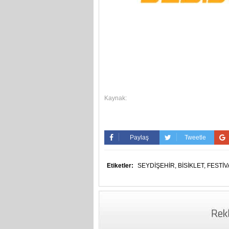
Kaynak:
Paylaş
Tweetle
Etiketler:
SEYDİŞEHİR,
BİSİKLET,
FESTİV