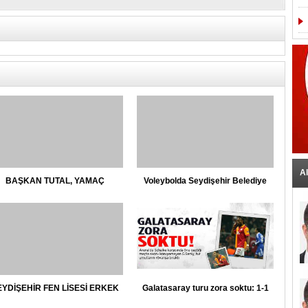
Al
BAŞKAN TUTAL, YAMAÇ
Voleybolda Seydişehir Belediye
PARAŞÜTÜ ÇALIŞMALARINI
Spor 3-2 Galip
HIZLANDIRDI
EYDİŞEHİR FEN LİSESİ ERKEK
Galatasaray turu zora soktu: 1-1
BASKETBOL TAKIMI BÖLGE