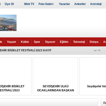
i
Üye Ol
Web TV
Foto Galeri
Yazarlar
Anketler
Astroloji
ık
Yaşam
Kültür
Spor
Siyaset
Eğitim
Teknoloji
Dünya
A
EHİR BİSİKLET FESTİVALİ 2023 KAYIT
EHİR BİSİKLET FESTİVALİ 2023
 Seydişehir'den Bağış
İŞEHİR BİSİKLET
SEYDİŞEHİR ÜLKÜ
Seydişehir fot
ESTİVALİ 2023
OCAKLARINDAN BAŞKAN
TUTAL’A ZİYARET
Ö