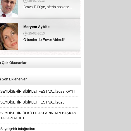
25-02-2013
O benim de Enver Abimdi!
Fatih Karakaya
25-02-2013
13 yaşında intihar da eder, hırsız da
olur!
n Çok Okunanlar
n Son Eklenenler
SEYDİŞEHİR BİSİKLET FESTİVALİ 2023 KAYIT
SEYDİŞEHİR BİSİKLET FESTİVALİ 2023
SEYDİŞEHİR ÜLKÜ OCAKLARINDAN BAŞKAN
TAL’A ZİYARET
Seydişehir fotoğrafları