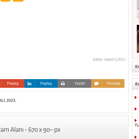
Editör: Adem ÇATLI
E
Paylaş
Paylaş
Yazdır
Yorumla
E
ALİ,
2023,
TU