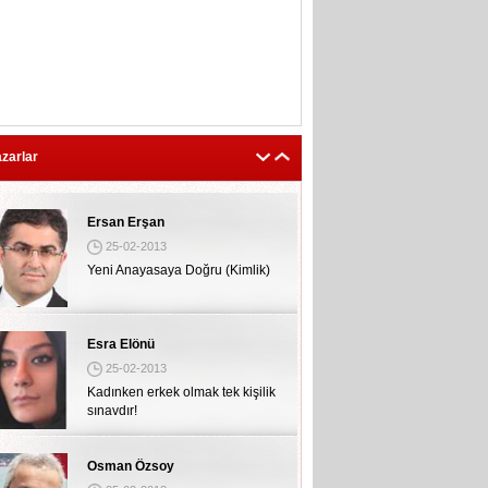
Ersan Erşan
25-02-2013
Yeni Anayasaya Doğru (Kimlik)
zarlar
Esra Elönü
25-02-2013
Kadınken erkek olmak tek kişilik
sınavdır!
Osman Özsoy
25-02-2013
Bravo THY'ye, aferin hostese...
Meryem Aybike