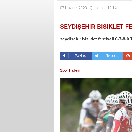
07 Haziran 2023 - Çarşamba 12:14
SEYDİŞEHİR BİSİKLET FE
seydişehir bisiklet festivali 6-7-8-
Paylaş
Tweetle
Spor Haberi