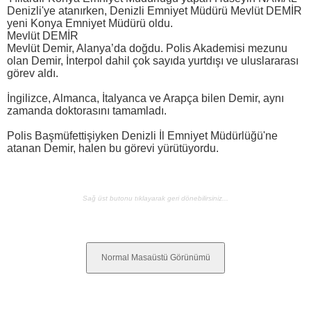
Denizli'ye atanırken, Denizli Emniyet Müdürü Mevlüt DEMİR
yeni Konya Emniyet Müdürü oldu.
Mevlüt DEMİR
Mevlüt Demir, Alanya’da doğdu. Polis Akademisi mezunu
olan Demir, İnterpol dahil çok sayıda yurtdışı ve uluslararası
görev aldı.
İngilizce, Almanca, İtalyanca ve Arapça bilen Demir, aynı
zamanda doktorasını tamamladı.
Polis Başmüfettişiyken Denizli İl Emniyet Müdürlüğü'ne
atanan Demir, halen bu görevi yürütüyordu.
Sağ üst butonu tıklayarak geri dönebilirsiniz...
hacklink
hacklink
backlink
hacklink
hacklink
hacklink
izmir
hacklink
hacklink
hacklink
hacklink
hacklink
hacklink
hacklink
hacklink
taraftarium24
cratosroyalbet
onwin
sahabet
tipobet
casibom
jojobet
jojobet
taraftarium24
taraftarium24
casibom
casibom
royalbet
taraftarium24
jojobet
jojobet
jojobet
jojobet
jojobet
jojobet
türk
jojobet
jojobet
dizipal
jojobet
jojobet