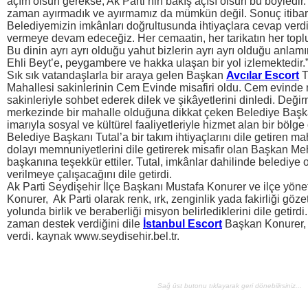
açım olsun gerekse, Ak Parti’nin bakış açısı olsun bu böyledir.
zaman ayırmadık ve ayırmamız da mümkün değil. Sonuç itibari i
Belediyemizin imkânları doğrultusunda ihtiyaçlara cevap ver
vermeye devam edeceğiz. Her cemaatin, her tarikatın her toplu
Bu dinin ayrı ayrı olduğu yahut bizlerin ayrı ayrı olduğu anla
Ehli Beyt’e, peygambere ve hakka ulaşan bir yol izlemektedir.
Sık sık vatandaşlarla bir araya gelen Başkan
Avcılar Escort
T
Mahallesi sakinlerinin Cem Evinde misafiri oldu. Cem evinde m
sakinleriyle sohbet ederek dilek ve şikâyetlerini dinledi. Değ
merkezinde bir mahalle olduğuna dikkat çeken Belediye Başkan
imarıyla sosyal ve kültürel faaliyetleriyle hizmet alan bir bölge
Belediye Başkanı Tutal’a bir takım ihtiyaçlarını dile getiren ma
dolayı memnuniyetlerini dile getirerek misafir olan Başkan Meh
başkanına teşekkür ettiler. Tutal, imkânlar dahilinde belediye o
verilmeye çalışacağını dile getirdi.
Ak Parti Seydişehir İlçe Başkanı Mustafa Konurer ve ilçe yöneti
Konurer, Ak Parti olarak renk, ırk, zenginlik yada fakirliği gö
yolunda birlik ve beraberliği misyon belirlediklerini dile getir
zaman destek verdiğini dile
İstanbul Escort
Başkan Konurer, b
verdi. kaynak www.seydisehir.bel.tr.
Sağ üst butonu tıklayarak geri dönebilirsiniz...